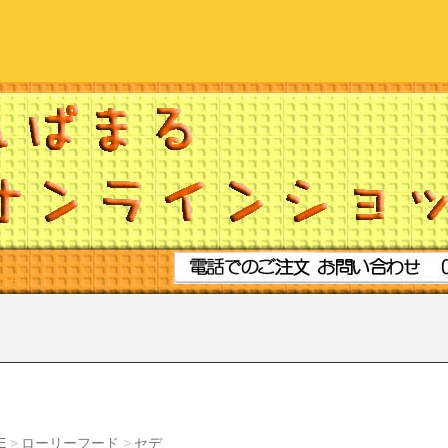
E
ローリーフード
セデ