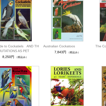
de to Cockatiels AND TH
Australian Cockatoos
The C
MUTATIONS AS PET
7,843円
（税込み）
8,250円
（税込み）