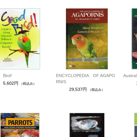
 Bird!
ENCYCLOPEDIA OF AGAPO
Austral
RNIS
5,602円
（税込み）
29,537円
（税込み）