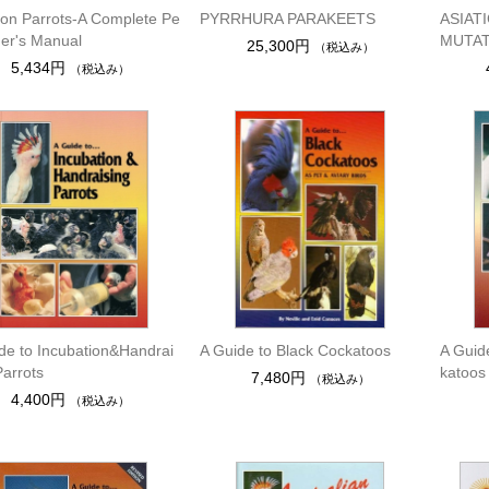
n Parrots-A Complete Pe
PYRRHURA PARAKEETS
ASIAT
er's Manual
MUTAT
25,300円
（税込み）
5,434円
（税込み）
de to Incubation&Handrai
A Guide to Black Cockatoos
A Guide
Parrots
katoos
7,480円
（税込み）
4,400円
（税込み）