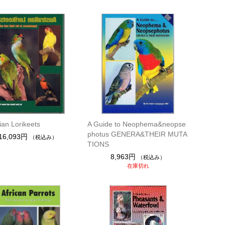
ian Lorikeets
A Guide to Neophema&neopse
photus GENERA&THEIR MUTA
16,093円
（税込み）
TIONS
8,963円
（税込み）
在庫切れ