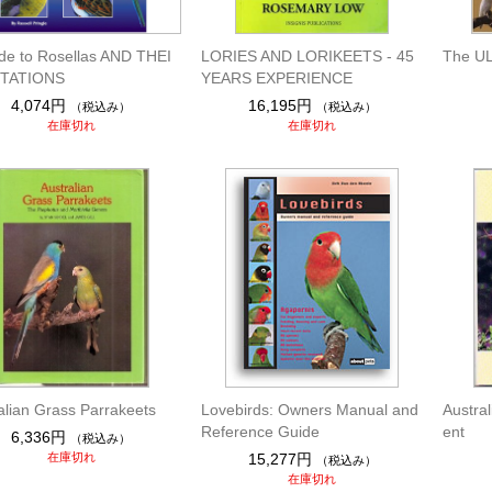
de to Rosellas AND THEI
LORIES AND LORIKEETS ‐ 45
The U
TATIONS
YEARS EXPERIENCE
4,074円
16,195円
（税込み）
（税込み）
在庫切れ
在庫切れ
alian Grass Parrakeets
Lovebirds: Owners Manual and
Austra
Reference Guide
ent
6,336円
（税込み）
在庫切れ
15,277円
（税込み）
在庫切れ