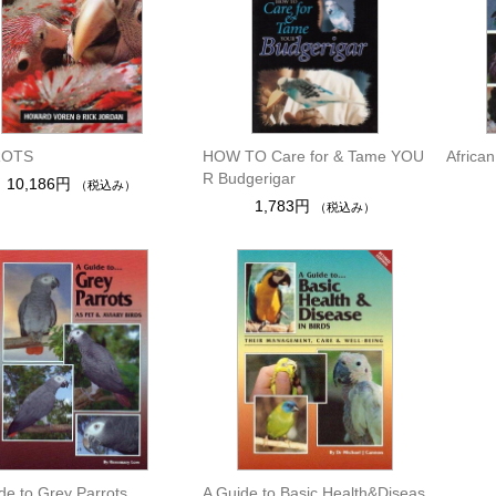
ROTS
HOW TO Care for & Tame YOU
African
R Budgerigar
10,186円
（税込み）
1,783円
（税込み）
de to Grey Parrots
A Guide to Basic Health&Diseas