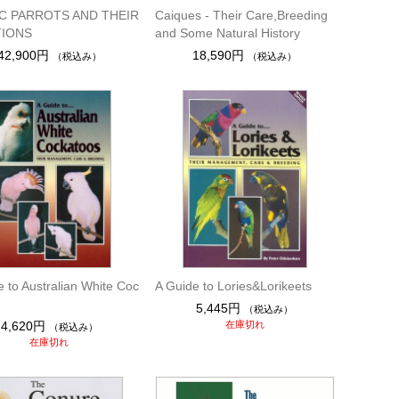
IC PARROTS AND THEIR
Caiques - Their Care,Breeding
IONS
and Some Natural History
42,900円
18,590円
（税込み）
（税込み）
 to Australian White Coc
A Guide to Lories&Lorikeets
5,445円
（税込み）
4,620円
在庫切れ
（税込み）
在庫切れ