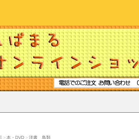
E
本・DVD
洋書 鳥類