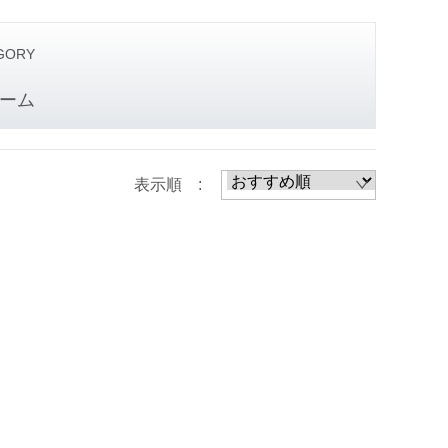
GORY
ーム
表示順 :