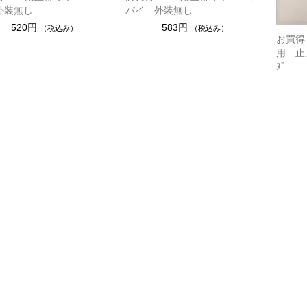
外装無し
パイ 外装無し
520円
583円
（税込み）
（税込み）
お買得
用 止ま
ｽﾞ