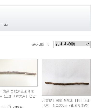
ーム
表示順 :
！国産 自然木止まり木
0cm（止まり木のみ）ヒビ
お買得！国産 自然木【杉】止ま
り木 ミニ30cm（止まり木の
396円
（税込み）