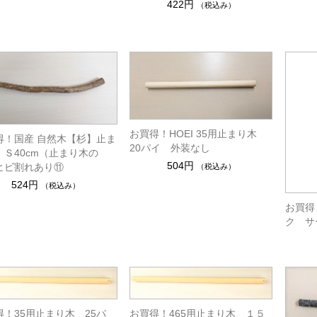
422円
（税込み）
お買得！HOEI 35用止まり木
得！国産 自然木【杉】止ま
20パイ 外装なし
 Ｓ40cm（止まり木の
504円
ヒビ割れあり⑪
（税込み）
524円
（税込み）
お買得
ク サ
得！35用止まり木 25パ
お買得！465用止まり木 １５