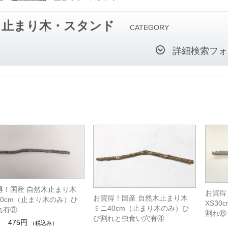
止まり木・スタンド
CATEGORY
詳細検索フォ
得！国産 自然木止まり木
お買得
お買得！国産 自然木止まり木
40cm（止まり木のみ）ひ
XS3
ミニ40cm（止まり木のみ）ひ
れ有②
割れ⑧
び割れと虫食い穴有④
475円
（税込み）