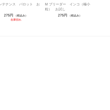
メンテナンス パロット お
M ブリーダー インコ（極小
粒） お試し
275円
275円
（税込み）
（税込み）
在庫切れ