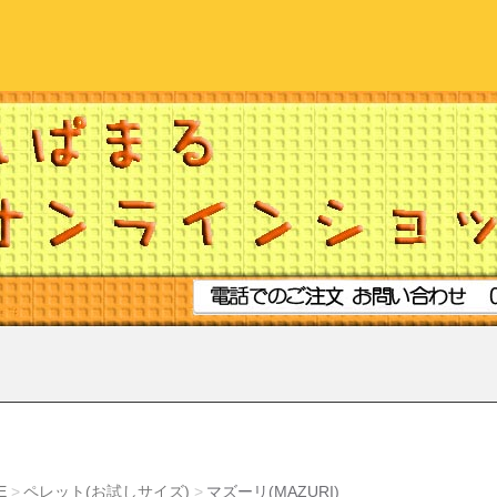
E
ペレット(お試しサイズ)
マズーリ(MAZURI)