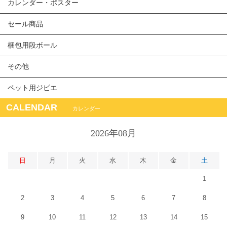
カレンダー・ポスター
セール商品
梱包用段ボール
その他
ペット用ジビエ
CALENDAR
カレンダー
2026年08月
日
月
火
水
木
金
土
1
2
3
4
5
6
7
8
9
10
11
12
13
14
15