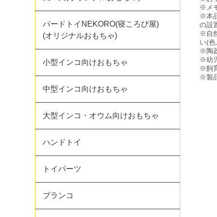
※メ
※本
バードトイNEKORO(寝ころび屋)
の設
※自
(オリジナルおもちゃ)
い(
※陶
※幼
小型インコ向けおもちゃ
※飼
※製
中型インコ向けおもちゃ
大型インコ・オウム向けおもちゃ
ハンドトイ
トイパーツ
ブランコ