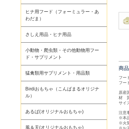
ヒナ用フード（フォーミュラー・あ
わだま）
さしえ用品・ヒナ用品
小動物・爬虫類・その他動物用フー
ド・サプリメント
商品
猛禽類用サプリメント・用品類
フー
フー
Birdiおもちゃ（こんぱまるオリジナ
原産
ル）
材 
サイズ
あるば(オリジナルおもちゃ)
注意
※本
※火
風＆天(オリジナルおもちゃ)
※お