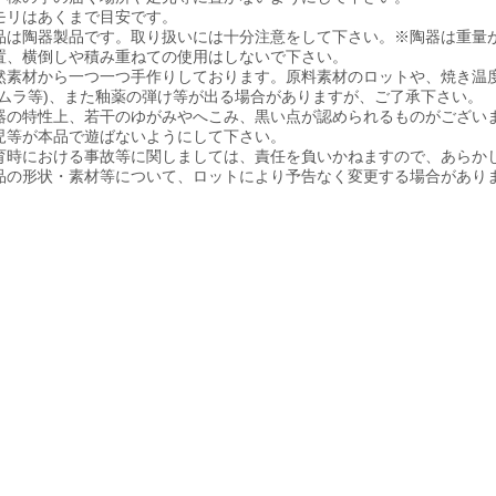
モリはあくまで目安です。
品は陶器製品です。取り扱いには十分注意をして下さい。※陶器は重量
置、横倒しや積み重ねての使用はしないで下さい。
然素材から一つ一つ手作りしております。原料素材のロットや、焼き温
色ムラ等)、また釉薬の弾け等が出る場合がありますが、ご了承下さい。
器の特性上、若干のゆがみやへこみ、黒い点が認められるものがござい
児等が本品で遊ばないようにして下さい。
育時における事故等に関しましては、責任を負いかねますので、あらか
品の形状・素材等について、ロットにより予告なく変更する場合があり