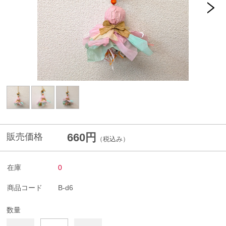
660円
販売価格
（税込み）
在庫
0
商品コード
B-d6
数量