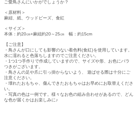
ご愛鳥さんにいかがでしょうか？
＜原材料＞
麻紐、紙、ウッドビーズ、食紅
＜サイズ＞
本体：約20㎝+麻紐約20～25㎝ 幅：約15cm
【ご注意】
・鳥さんが口にしても影響のない着色料(食紅)を使用しています。
水に濡れると色落ちしますのでご注意ください。
・1つ1つ手作りで作成していますので、サイズや形、お色にバラ
つきがございます。
・鳥さんの足や爪に引っ掛からないよう、 遊ばせる際は十分にご
注意ください。
・壊れたおもちゃ、傷んできたおもちゃはお早めにお取替えくださ
い。
・写真の色は一例です。様々なお色の組み合わせがあるので、どん
な色が届くかはお楽しみに♪