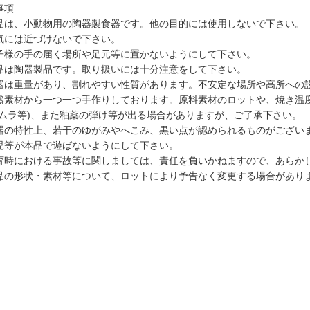
事項
品は、小動物用の陶器製食器です。他の目的には使用しないで下さい。
気には近づけないで下さい。
子様の手の届く場所や足元等に置かないようにして下さい。
品は陶器製品です。取り扱いには十分注意をして下さい。
器は重量があり、割れやすい性質があります。不安定な場所や高所への
然素材から一つ一つ手作りしております。原料素材のロットや、焼き温
色ムラ等)、また釉薬の弾け等が出る場合がありますが、ご了承下さい。
器の特性上、若干のゆがみやへこみ、黒い点が認められるものがござい
児等が本品で遊ばないようにして下さい。
育時における事故等に関しましては、責任を負いかねますので、あらか
品の形状・素材等について、ロットにより予告なく変更する場合があり