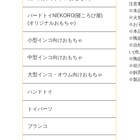
注意
※本
バードトイNEKORO(寝ころび屋)
※火
(オリジナルおもちゃ)
※お
※本
※陶
小型インコ向けおもちゃ
※自
い(
中型インコ向けおもちゃ
※陶
※幼
※飼
大型インコ・オウム向けおもちゃ
※製
ハンドトイ
トイパーツ
ブランコ