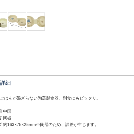
詳細
のごはんが混ざらない陶器製食器。副食にもピッタリ。
国 中国
質 陶器
 約163×75×25mm※陶器のため、誤差が生じます。