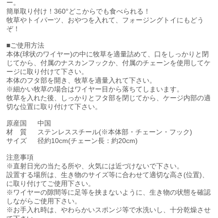
ー。
簡単取り付け！360°どこからでも食べられる！
牧草やトイパーツ、おやつを入れて、フォージングトイにもどう
ぞ！
■ご使用方法
本体(球状のワイヤー)の中に牧草を適量詰めて、口をしっかりと閉
じてから、付属のナスカンフックか、付属のチェーンを使用してケ
ージに取り付けて下さい。
本体のフタ部を開き、牧草を適量入れて下さい。
※細かい牧草の場合はワイヤー目から落ちてしまいます。
牧草を入れた後、しっかりとフタ部を閉じてから、ケージ内部の適
切な位置に取り付けて下さい。
原産国
中国
材 質
ステンレススチール(※本体部・チェーン・フック)
サイズ
径約10cm(チェーン長：約20cm)
注意事項
※直射日光の当たる所や、火気には近づけないで下さい。
設置する場所は、生き物のサイズ等に合わせて適切な高さ(位置)、
に取り付けてご使用下さい。
※ワイヤーの隙間等に足等を挟まないように、生き物の状態を確認
しながらご使用下さい。
※お手入れ時は、やわらかいスポンジ等で水洗いし、十分乾燥させ