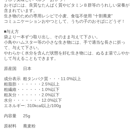
おそばには、良質なたんぱく質やビタミンＢ群等のうれしい栄養が
含まれています。
生き物のための専用レシピで小麦、食塩不使用 “十割蕎麦”
コミュニケーションおやつとして、うちの子のおそばにどうぞ！
■与え方
袋より一本ずつ取り出し、そのまま与えて下さい。
小鳥やハムスター等の小さな生き物には、手で適当な長さに折っ
て、与えて下さい。
やわらかく水分を含んだ状態を好む生き物には、ぬるま湯でふやか
して与えることもできます。
原産国
日本
成分表示
粗タンパク質・・・11.0%以上
粗脂肪・・・・・・2.5%以上
粗繊維・・・・・・1.0%以下
粗灰分・・・・・・2.0%以下
水分・・・・・・・12.0%以下
エネルギー: 310kcal以上/100g
内容量
25g
原材料
蕎麦粉