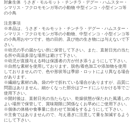
対象生体
うさぎ・モルモット・チンチラ・デグー・ハムスター・
シマリス・フクロモモンガ等の小動物 中型インコ・小型インコ等
の小鳥
注意事項
※本品は、うさぎ・モルモット・チンチラ・デグー・ハムスター・
シマリス・フクロモモンガ等の小動物、中型インコ・小型インコ等
の小鳥用おやつです。他の目的、及び他の生き物には与えないで下
さい。
※幼児の手の届かない所に保管して下さい。また、直射日光の当た
る所や高温多湿な場所は避けて下さい。
※幼児が直接与える時は保護者の方が付き添うようにして下さい。
※自然な素材を使用しております。脱色/着色加工や添加物を使用
しておりませんので、色や形状等は季節・ロットにより異なる場合
があります。
※繊細な素材の為、袋の中で折れている場合がありますが、品質に
問題はありません。細かくなった部分はフードにふりかける等でご
使用下さい。
※開封後は、直射日光の当たらない、乾燥状態が保たれた風通しの
よい場所で保管して、賞味期限に関係なくお早めにご使用下さい。
※個体の体格や食事量に合わせて加減をするようにして下さい。
※主食ではありませんので、与え過ぎに注意して量を加減するよう
にして下さい。