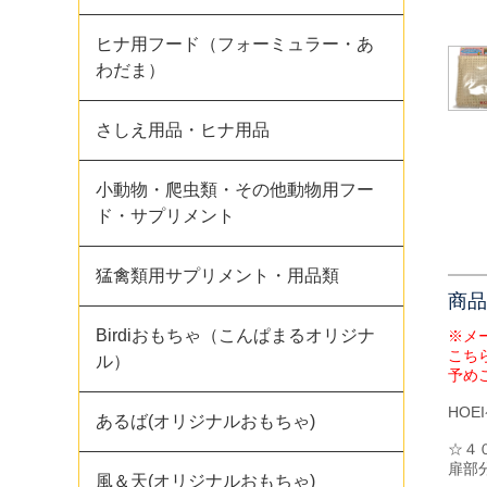
ヒナ用フード（フォーミュラー・あ
わだま）
さしえ用品・ヒナ用品
小動物・爬虫類・その他動物用フー
ド・サプリメント
猛禽類用サプリメント・用品類
商品
Birdiおもちゃ（こんぱまるオリジナ
※メ
こち
ル）
予め
HO
あるば(オリジナルおもちゃ)
☆４
扉部
風＆天(オリジナルおもちゃ)